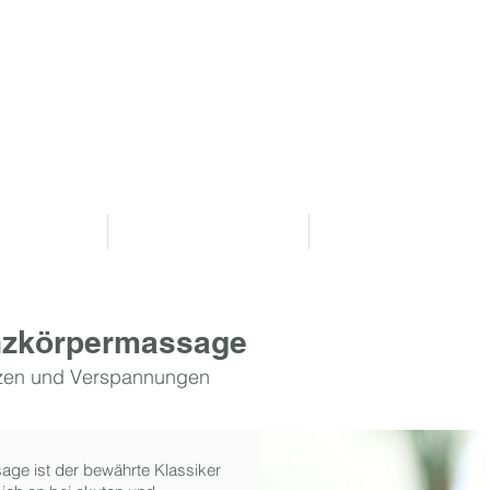
Studio Eversten
Tel. 0441 180 33 601
eversten@physiocare.de
erapie
Medical Wellness
Medical Fitness
nzkörpermassage
rzen und Verspannungen
ge ist der bewährte Klassiker