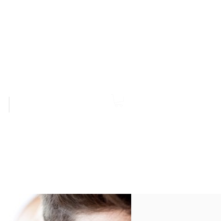
Studio Alexanderstrasse
Tel. 0441 777 97 477
alexanderstrasse@physiocare.de
Gutscheine