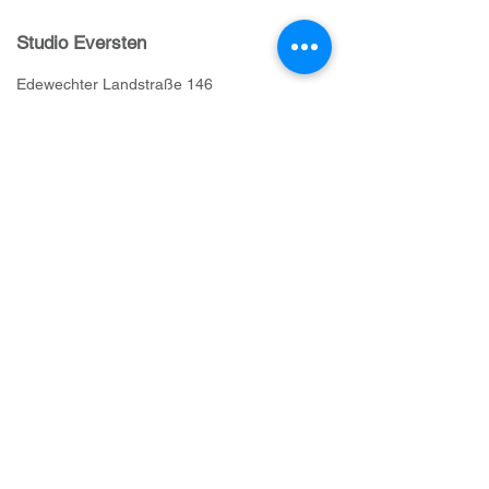
Studio Eversten
Edewechter Landstraße 146
26131 Oldenburg
Tel.
0441 180 33 601
eversten@physiocare.de
Öffnungszeiten:
Mo. bis Fr,, 8.00h bis 19.00h
Studio Alexanderstrasse
Alexa
nderstraße 324A
26127 Oldenburg
Tel. 0441 777 97 477
alexanderstrasse@physiocare.de
Öffnungszeiten:
Mo. bis Fr., 8.00h bis 19.00h