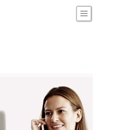
Studio Eversten
Tel. 0441 180 33 601
Studio Alexanderstrasse
Tel. 0441 777 97 477