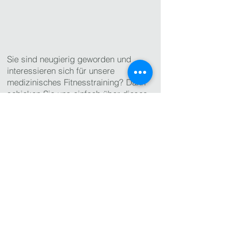
Sie sind neugierig geworden und
interessieren sich für unsere
medizinisches Fitnesstraining? Dann
schicken Sie uns einfach über dieses
Formular Ihre Anfrage für ein
kostenloses Probetraining für Medical
Fitness bei PhysioCare in Eversten.
Wir melden uns umgehend bei Ihnen
zurück.
Alternativ können Sie ihr kostenloses
Probetraining auch telefonisch unter
0441 180 33 601
buchen.
Wir sind erreichbar: Montag bis