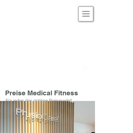
Studio Eversten
Tel. 0441 180 33 601
Studio Alexanderstrasse
Tel. 0441 777 97 477
Preise Medical Fitness
Für jeden das richtige Preismodell