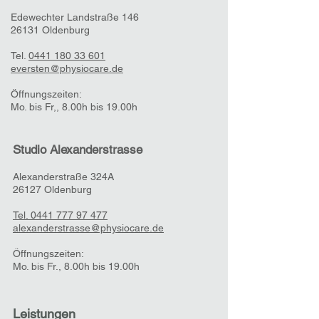
wir Ihnen eine
Edewechter Landstraße 146
Bestätigungsmail. Der
26131 Oldenburg
anschließende Versand der
Tel.
0441 180 33 601
Gutscheine erfolgt montags bis
eversten@physiocare.de
freitags innerhalb von 24 Stunden
nach Bestelleingang per Post. Mit
Öffnungszeiten:
dem Gutschein erhalten Sie mit
Mo. bis Fr,, 8.00h bis 19.00h
gleichem Schreiben
eine Rechnung. Während des
Studio Alexanderstrasse
Bestellvorgangs wählen Sie die
Zahlungsmethode aus. Sie haben
Alexa
nderstraße 324A
dann auch die Möglichkeit
26127 Oldenburg
"Abholung im Studio" anzugeben
und bei Abholung zu bezahlen. Sie
Tel. 0441 777 97 477
haben auch die Möglichkeit, eine
alexanderstrasse@physiocare.de
abweichende Lieferadresse
anzugeben, Rechnung und
Öffnungszeiten:
Mo. bis Fr., 8.00h bis 19.00h
Gutschein werden dann an
unterschiedliche Adressen
verschickt.
Leistungen
​Alternativ können Sie auch