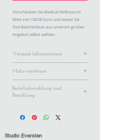
Verschenken Sie Medical Wellness im
Wert von 100.00 Euro und lassen Sie
Ihre Beschenkten aus unserem großen
Angebot selbst wählen.
Versand-Informationen
Wir verschicken unsere Gutscheine
Mehrwertsteuer
mit der Deutschen Post.
Versandkosten 2,95 Euro.
Im Preis ist
Versanddauer 1-3 Werktage.
Bestellabwicklung und
die gesetzliche Umsatzsteuer
Bezahlung
enthalten.
Der Online-Verkauf unserer
Gutscheine erfolgt per Paypal, auf
Rechnung oder - bei Abholung im
Studio vor Ort - mit EC-Karte oder
Barzahlung im Studio. Sobald Ihre
Studio Eversten
Bestellung eingegangen ist, senden