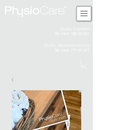
Studio Eversten
Tel. 0441 180 33 601
Studio Alexanderstrasse
Tel. 0441 777 97 477