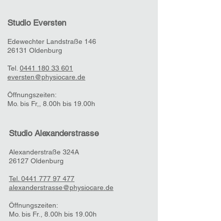
Studio vor Ort - mit EC-Karte oder
Barzahlung im Studio. Sobald Ihre
Studio Eversten
Bestellung eingegangen ist, senden
wir Ihnen eine
Edewechter Landstraße 146
Bestätigungsmail. Der
26131 Oldenburg
anschließende Versand der
Tel.
0441 180 33 601
Gutscheine erfolgt montags bis
eversten@physiocare.de
freitags innerhalb von 24 Stunden
nach Bestelleingang per Post. Mit
Öffnungszeiten:
dem Gutschein erhalten Sie mit
Mo. bis Fr,, 8.00h bis 19.00h
gleichem Schreiben
eine Rechnung. Während des
Studio Alexanderstrasse
Bestellvorgangs wählen Sie die
Zahlungsmethode aus. Sie haben
Alexa
nderstraße 324A
dann auch die Möglichkeit
26127 Oldenburg
"Abholung im Studio" anzugeben
und bei Abholung zu bezahlen. Sie
Tel. 0441 777 97 477
haben auch die Möglichkeit, eine
alexanderstrasse@physiocare.de
abweichende Lieferadresse
anzugeben, Rechnung und
Öffnungszeiten:
Mo. bis Fr., 8.00h bis 19.00h
Gutschein werden dann an