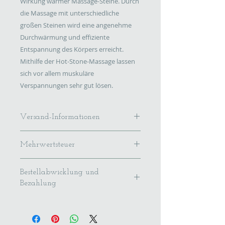
Wirkung warmer Massage-Steine. Durch 
die Massage mit unterschiedliche 
großen Steinen wird eine angenehme 
Durchwärmung und effiziente 
Entspannung des Körpers erreicht. 
Mithilfe der Hot-Stone-Massage lassen 
sich vor allem muskuläre 
Verspannungen sehr gut lösen.
Versand-Informationen
Wir verschicken unsere Gutscheine
Mehrwertsteuer
mit der Deutschen Post.
Versandkosten 2,95 Euro.
Im Preis ist
Versanddauer 1-3 Werktage.
Bestellabwicklung und
die gesetzliche Umsatzsteuer
Bezahlung
enthalten.
Der Online-Verkauf unsere
Gutscheine erfolgt per Paypal, auf
Rechnung oder - bei Abholung im