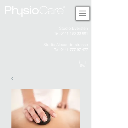
Studio Eversten
Tel. 0441 180 33 601
Studio Alexanderstrasse
Tel. 0441 777 97 477