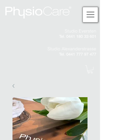
Studio Eversten
Tel. 0441 180 33 601
Studio Alexanderstrasse
Tel. 0441 777 97 477