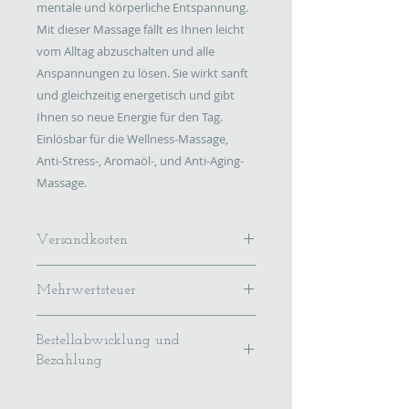
mentale und körperliche Entspannung. 
Mit dieser Massage fällt es Ihnen leicht 
vom Alltag abzuschalten und alle 
Anspannungen zu lösen. Sie wirkt sanft 
und gleichzeitig energetisch und gibt 
Ihnen so neue Energie für den Tag. 
Einlösbar für die Wellness-Massage, 
Anti-Stress-, Aromaöl-, und Anti-Aging-
Massage.
Versandkosten
Wir verschicken unsere Gutscheine
Mehrwertsteuer
mit der Deutschen Post.
Versandkosten 2,95 Euro.
Im Preis ist
Versanddauer 1-3 Werktage.
Bestellabwicklung und
die gesetzliche Umsatzsteuer
Bezahlung
enthalten.
Der Online-Verkauf unsere